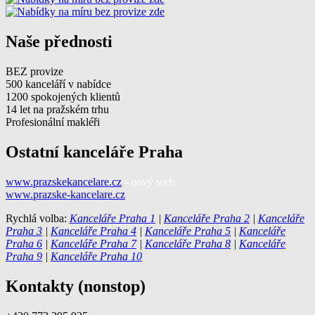
Naše přednosti
BEZ provize
500 kanceláří v nabídce
1200 spokojených klientů
14 let na pražském trhu
Profesionální makléři
Ostatní kanceláře Praha
www.prazskekancelare.cz
- nový web
www.prazske-kancelare.cz
Rychlá volba:
Kanceláře Praha 1
|
Kanceláře Praha 2
|
Kanceláře
Praha 3
|
Kanceláře Praha 4
|
Kanceláře Praha 5
|
Kanceláře
Praha 6
|
Kanceláře Praha 7
|
Kanceláře Praha 8
|
Kanceláře
Praha 9
|
Kanceláře Praha 10
Kontakty (nonstop)