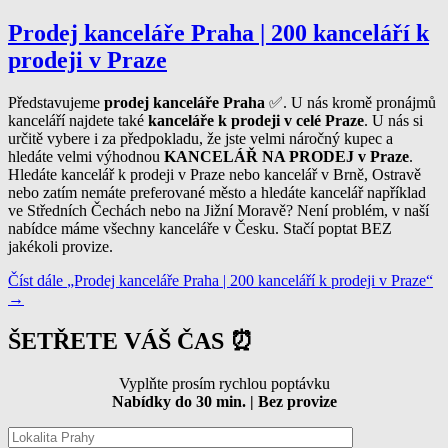
Prodej kanceláře Praha | 200 kanceláří k
prodeji v Praze
Představujeme
prodej kanceláře Praha
✅. U nás kromě pronájmů
kanceláří najdete také
kanceláře k prodeji v celé Praze
. U nás si
určitě vybere i za předpokladu, že jste velmi náročný kupec a
hledáte velmi výhodnou
KANCELÁŘ NA PRODEJ v Praze
.
Hledáte kancelář k prodeji v Praze nebo kancelář v Brně, Ostravě
nebo zatím nemáte preferované město a hledáte kancelář například
ve Středních Čechách nebo na Jižní Moravě? Není problém, v naší
nabídce máme všechny kanceláře v Česku. Stačí poptat BEZ
jakékoli provize.
Číst dále
„Prodej kanceláře Praha | 200 kanceláří k prodeji v Praze“
→
ŠETŘETE VÁŠ ČAS ⏰
Vyplňte prosím rychlou poptávku
Nabídky do 30 min. | Bez provize