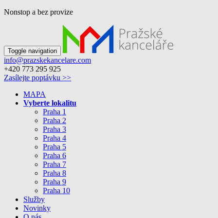
Nonstop a bez provize
Toggle navigation
info@prazskekancelare.com
+420 773 295 925
Zasílejte poptávku >>
MAPA
Vyberte lokalitu
Praha 1
Praha 2
Praha 3
Praha 4
Praha 5
Praha 6
Praha 7
Praha 8
Praha 9
Praha 10
Služby
Novinky
O nás