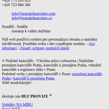
+420 773 295 925
+420 723 984 360
info@prazskekancelare.com
info@prazskekancelare.cz
Pondělí - Neděle
nonstop k vašim službám
Náš web používá cookies pro personalizaci obsahu a statistiky
návštěvnosti. Použitím webu s tím vyjadřujete souhlas –
více
informací
. |
Zásady ochrany osobních údajů
© Pražské kanceláře - Všechna práva vyhrazena | Nabízíme
pronájem kanceláře Praha, kanceláře k pronájmu Praha, virtuální
kanceláře a registrace sídla v Praze.
Podobné weby s pronájmy kanceláří v Praze:
pronájem kanceláře
Praha
|
kancelář k pronájmu Praha
Ještě neodcházejte!
®
úkolujte nás
BEZ PROVIZE
Nabídky NA MÍRU
Nový WEB