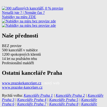
Nenašli jste ? | Nemáte čas ?
Nabídky na míru ZDE
Naše přednosti
BEZ provize
500 kanceláří v nabídce
1200 spokojených klientů
14 let na pražském trhu
Profesionální makléři
Ostatní kanceláře Praha
www.prazskekancelare.cz
- nový web
www.prazske-kancelare.cz
Rychlá volba:
Kanceláře Praha 1
|
Kanceláře Praha 2
|
Kanceláře
Praha 3
|
Kanceláře Praha 4
|
Kanceláře Praha 5
|
Kanceláře
Praha 6
|
Kanceláře Praha 7
|
Kanceláře Praha 8
|
Kanceláře