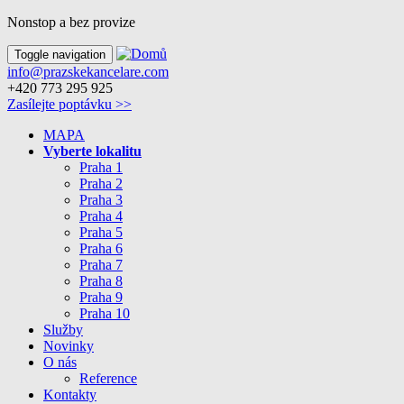
Nonstop a bez provize
Toggle navigation
info@prazskekancelare.com
+420 773 295 925
Zasílejte poptávku >>
MAPA
Vyberte lokalitu
Praha 1
Praha 2
Praha 3
Praha 4
Praha 5
Praha 6
Praha 7
Praha 8
Praha 9
Praha 10
Služby
Novinky
O nás
Reference
Kontakty