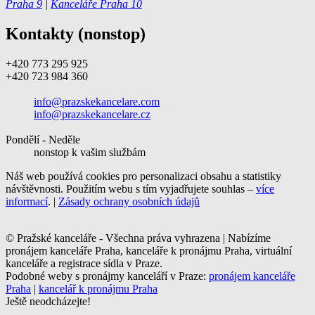
Praha 9
|
Kanceláře Praha 10
Kontakty (nonstop)
+420 773 295 925
+420 723 984 360
info@prazskekancelare.com
info@prazskekancelare.cz
Pondělí - Neděle
nonstop k vašim službám
Náš web používá cookies pro personalizaci obsahu a statistiky
návštěvnosti. Použitím webu s tím vyjadřujete souhlas –
více
informací
. |
Zásady ochrany osobních údajů
© Pražské kanceláře - Všechna práva vyhrazena | Nabízíme
pronájem kanceláře Praha, kanceláře k pronájmu Praha, virtuální
kanceláře a registrace sídla v Praze.
Podobné weby s pronájmy kanceláří v Praze:
pronájem kanceláře
Praha
|
kancelář k pronájmu Praha
Ještě neodcházejte!