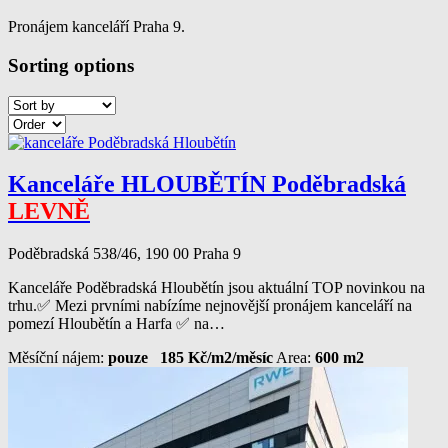
Pronájem kanceláří Praha 9.
Sorting options
Kanceláře HLOUBĚTÍN Poděbradská
LEVNĚ
Poděbradská 538/46, 190 00 Praha 9
Kanceláře Poděbradská Hloubětín jsou aktuální TOP novinkou na
trhu.✅ Mezi prvními nabízíme nejnovější pronájem kanceláří na
pomezí Hloubětín a Harfa ✅ na…
Měsíční nájem:
pouze 185 Kč/m2/měsíc
Area:
600 m2