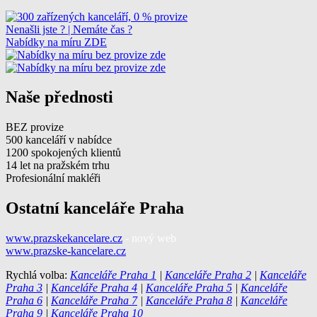
Nenašli jste ? | Nemáte čas ?
Nabídky na míru ZDE
Naše přednosti
BEZ provize
500 kanceláří v nabídce
1200 spokojených klientů
14 let na pražském trhu
Profesionální makléři
Ostatní kanceláře Praha
www.prazskekancelare.cz
- nový web
www.prazske-kancelare.cz
Rychlá volba:
Kanceláře Praha 1
|
Kanceláře Praha 2
|
Kanceláře
Praha 3
|
Kanceláře Praha 4
|
Kanceláře Praha 5
|
Kanceláře
Praha 6
|
Kanceláře Praha 7
|
Kanceláře Praha 8
|
Kanceláře
Praha 9
|
Kanceláře Praha 10