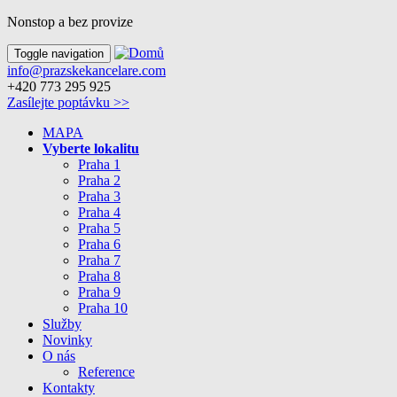
Nonstop a bez provize
Toggle navigation
info@prazskekancelare.com
+420 773 295 925
Zasílejte poptávku >>
MAPA
Vyberte lokalitu
Praha 1
Praha 2
Praha 3
Praha 4
Praha 5
Praha 6
Praha 7
Praha 8
Praha 9
Praha 10
Služby
Novinky
O nás
Reference
Kontakty