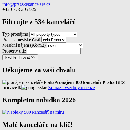
info@prazskekancelare.cz
+420 773 295 925
Filtrujte z 534 kanceláří
Typ pronájmu
Praha - městské části
Měsíční nájem (Kč/m2)
Property title
Rychle filtrovat >>
Děkujeme za vaši chválu
Pronájem 300 kanceláří Praha BEZ
provize ®
Zobrazit všechny recenze
Kompletní nabídka 2026
Malé kanceláře na klíč!