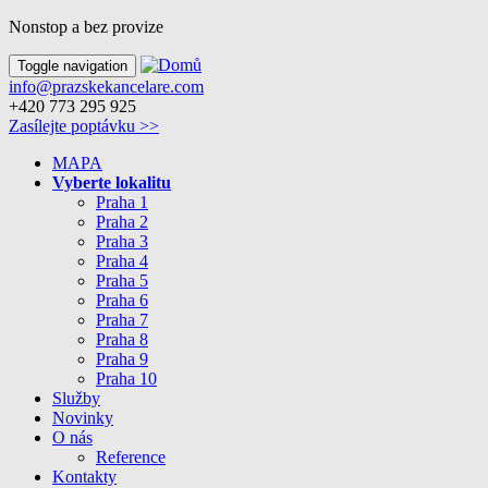
Nonstop a bez provize
Toggle navigation
info@prazskekancelare.com
+420 773 295 925
Zasílejte poptávku >>
MAPA
Vyberte lokalitu
Praha 1
Praha 2
Praha 3
Praha 4
Praha 5
Praha 6
Praha 7
Praha 8
Praha 9
Praha 10
Služby
Novinky
O nás
Reference
Kontakty