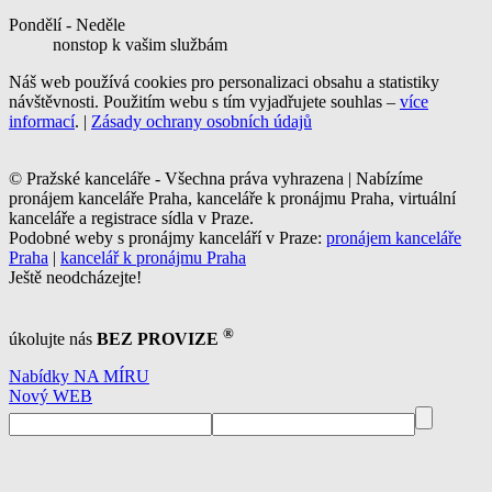
Pondělí - Neděle
nonstop k vašim službám
Náš web používá cookies pro personalizaci obsahu a statistiky
návštěvnosti. Použitím webu s tím vyjadřujete souhlas –
více
informací
. |
Zásady ochrany osobních údajů
© Pražské kanceláře - Všechna práva vyhrazena | Nabízíme
pronájem kanceláře Praha, kanceláře k pronájmu Praha, virtuální
kanceláře a registrace sídla v Praze.
Podobné weby s pronájmy kanceláří v Praze:
pronájem kanceláře
Praha
|
kancelář k pronájmu Praha
Ještě neodcházejte!
®
úkolujte nás
BEZ PROVIZE
Nabídky NA MÍRU
Nový WEB