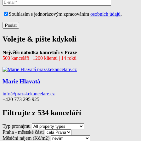
Souhlasím s jednorázovým zpracováním
osobních údajů
.
Volejte & pište kdykoli
Největší nabídka kanceláří v Praze
500 kanceláří | 1200 klientů | 14 roků
Marie Hlavatá
info@prazskekancelare.cz
+420 773 295 925
Filtrujte z 534 kanceláří
Typ pronájmu
Praha - městské části
Měsíční nájem (Kč/m2)