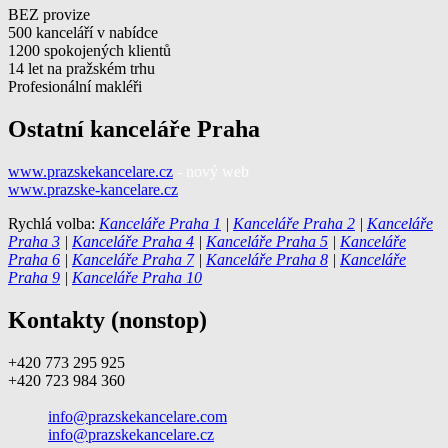
BEZ provize
500 kanceláří v nabídce
1200 spokojených klientů
14 let na pražském trhu
Profesionální makléři
Ostatní kanceláře Praha
www.prazskekancelare.cz
- nový web
www.prazske-kancelare.cz
Rychlá volba:
Kanceláře Praha 1
|
Kanceláře Praha 2
|
Kanceláře
Praha 3
|
Kanceláře Praha 4
|
Kanceláře Praha 5
|
Kanceláře
Praha 6
|
Kanceláře Praha 7
|
Kanceláře Praha 8
|
Kanceláře
Praha 9
|
Kanceláře Praha 10
Kontakty (nonstop)
+420 773 295 925
+420 723 984 360
info@prazskekancelare.com
info@prazskekancelare.cz