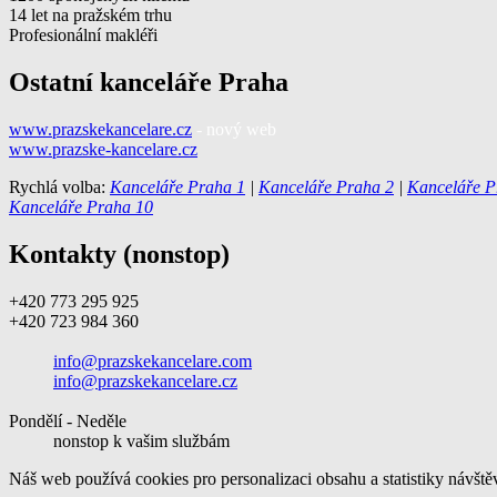
14 let na pražském trhu
Profesionální makléři
Ostatní kanceláře Praha
www.prazskekancelare.cz
- nový web
www.prazske-kancelare.cz
Rychlá volba:
Kanceláře Praha 1
|
Kanceláře Praha 2
|
Kanceláře P
Kanceláře Praha 10
Kontakty (nonstop)
+420 773 295 925
+420 723 984 360
info@prazskekancelare.com
info@prazskekancelare.cz
Pondělí - Neděle
nonstop k vašim službám
Náš web používá cookies pro personalizaci obsahu a statistiky návště