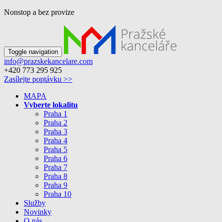
Nonstop a bez provize
Toggle navigation
info@prazskekancelare.com
+420 773 295 925
Zasílejte poptávku >>
MAPA
Vyberte lokalitu
Praha 1
Praha 2
Praha 3
Praha 4
Praha 5
Praha 6
Praha 7
Praha 8
Praha 9
Praha 10
Služby
Novinky
O nás