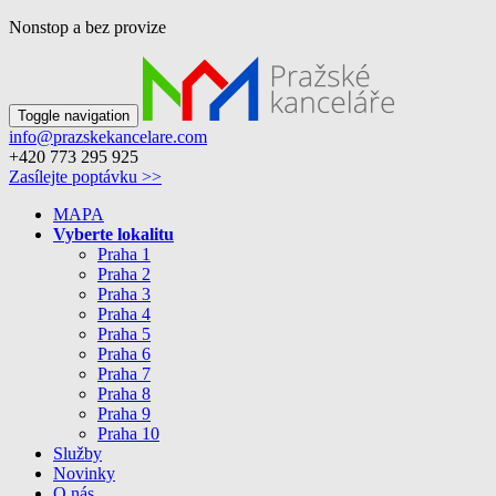
Nonstop a bez provize
Toggle navigation
info@prazskekancelare.com
+420 773 295 925
Zasílejte poptávku >>
MAPA
Vyberte lokalitu
Praha 1
Praha 2
Praha 3
Praha 4
Praha 5
Praha 6
Praha 7
Praha 8
Praha 9
Praha 10
Služby
Novinky
O nás