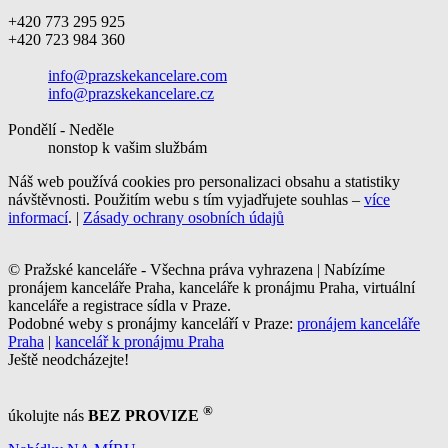
+420 773 295 925
+420 723 984 360
info@prazskekancelare.com
info@prazskekancelare.cz
Pondělí - Neděle
nonstop k vašim službám
Náš web používá cookies pro personalizaci obsahu a statistiky
návštěvnosti. Použitím webu s tím vyjadřujete souhlas –
více
informací
. |
Zásady ochrany osobních údajů
© Pražské kanceláře - Všechna práva vyhrazena | Nabízíme
pronájem kanceláře Praha, kanceláře k pronájmu Praha, virtuální
kanceláře a registrace sídla v Praze.
Podobné weby s pronájmy kanceláří v Praze:
pronájem kanceláře
Praha
|
kancelář k pronájmu Praha
Ještě neodcházejte!
®
úkolujte nás
BEZ PROVIZE