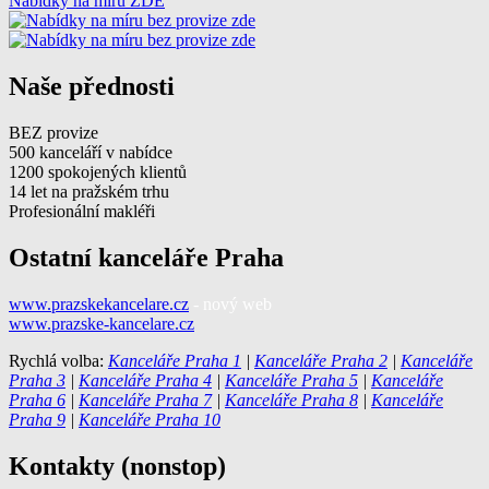
Nabídky na míru ZDE
Naše přednosti
BEZ provize
500 kanceláří v nabídce
1200 spokojených klientů
14 let na pražském trhu
Profesionální makléři
Ostatní kanceláře Praha
www.prazskekancelare.cz
- nový web
www.prazske-kancelare.cz
Rychlá volba:
Kanceláře Praha 1
|
Kanceláře Praha 2
|
Kanceláře
Praha 3
|
Kanceláře Praha 4
|
Kanceláře Praha 5
|
Kanceláře
Praha 6
|
Kanceláře Praha 7
|
Kanceláře Praha 8
|
Kanceláře
Praha 9
|
Kanceláře Praha 10
Kontakty (nonstop)