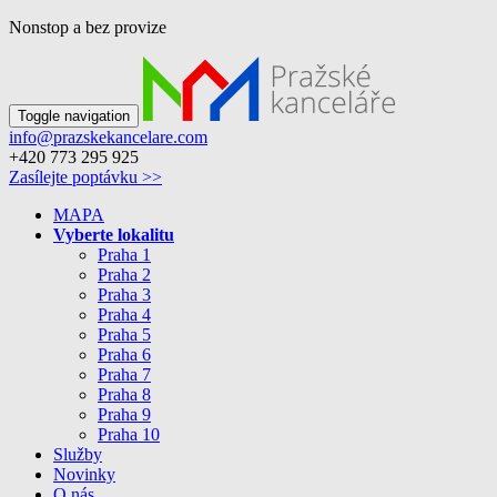
Nonstop a bez provize
Toggle navigation
info@prazskekancelare.com
+420 773 295 925
Zasílejte poptávku >>
MAPA
Vyberte lokalitu
Praha 1
Praha 2
Praha 3
Praha 4
Praha 5
Praha 6
Praha 7
Praha 8
Praha 9
Praha 10
Služby
Novinky
O nás