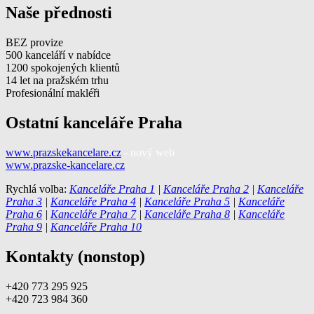
Naše přednosti
BEZ provize
500 kanceláří v nabídce
1200 spokojených klientů
14 let na pražském trhu
Profesionální makléři
Ostatní kanceláře Praha
www.prazskekancelare.cz
- nový web
www.prazske-kancelare.cz
Rychlá volba:
Kanceláře Praha 1
|
Kanceláře Praha 2
|
Kanceláře
Praha 3
|
Kanceláře Praha 4
|
Kanceláře Praha 5
|
Kanceláře
Praha 6
|
Kanceláře Praha 7
|
Kanceláře Praha 8
|
Kanceláře
Praha 9
|
Kanceláře Praha 10
Kontakty (nonstop)
+420 773 295 925
+420 723 984 360