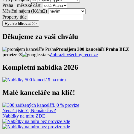
Praha - městské části
Měsíční nájem (Kč/m2)
Property title
Rychle filtrovat >>
Děkujeme za vaši chválu
Pronájem 300 kanceláří Praha BEZ
provize ®
Zobrazit všechny recenze
Kompletní nabídka 2026
Malé kanceláře na klíč!
Nenašli jste ? | Nemáte čas ?
Nabídky na míru ZDE