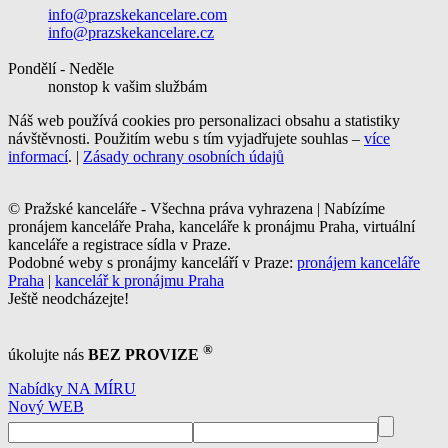
info@prazskekancelare.com
info@prazskekancelare.cz
Pondělí - Neděle
nonstop k vašim službám
Náš web používá cookies pro personalizaci obsahu a statistiky
návštěvnosti. Použitím webu s tím vyjadřujete souhlas –
více
informací
. |
Zásady ochrany osobních údajů
© Pražské kanceláře - Všechna práva vyhrazena | Nabízíme
pronájem kanceláře Praha, kanceláře k pronájmu Praha, virtuální
kanceláře a registrace sídla v Praze.
Podobné weby s pronájmy kanceláří v Praze:
pronájem kanceláře
Praha
|
kancelář k pronájmu Praha
Ještě neodcházejte!
®
úkolujte nás
BEZ PROVIZE
Nabídky NA MÍRU
Nový WEB