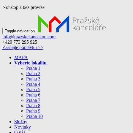
Nonstop a bez provize
Toggle navigation
info@prazskekancelare.com
+420 773 295 925
Zasílejte poptávku >>
MAPA
Vyberte lokalitu
Praha 1
Praha 2
Praha 3
Praha 4
Praha 5
Praha 6
Praha 7
Praha 8
Praha 9
Praha 10
Služby
Novinky
O nás