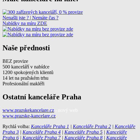
Nenašli jste ? | Nemáte čas ?
Nabídky na míru ZDE
Naše přednosti
BEZ provize
500 kanceláří v nabídce
1200 spokojených klientů
14 let na pražském trhu
Profesionální makléři
Ostatní kanceláře Praha
www.prazskekancelare.cz
- nový web
www.prazske-kancelare.cz
Rychlá volba:
Kanceláře Praha 1
|
Kanceláře Praha 2
|
Kanceláře
Praha 3
|
Kanceláře Praha 4
|
Kanceláře Praha 5
|
Kanceláře
Praha 6
|
Kanceláře Praha 7
|
Kanceláře Praha 8
|
Kanceláře