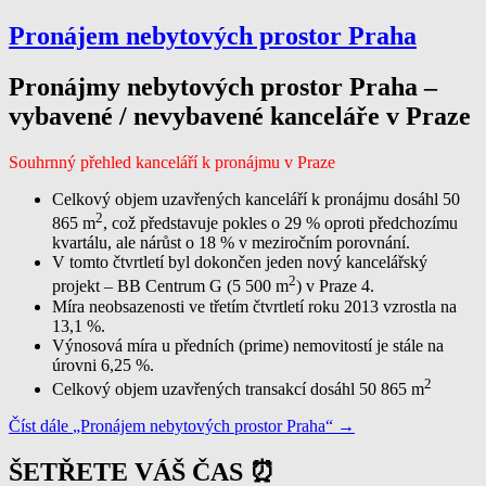
Pronájem nebytových prostor Praha
Pronájmy nebytových prostor Praha –
vybavené / nevybavené kanceláře v Praze
Souhrnný přehled kanceláří k pronájmu v Praze
Celkový objem uzavřených kanceláří k pronájmu dosáhl 50
2
865 m
, což představuje pokles o 29 % oproti předchozímu
kvartálu, ale nárůst o 18 % v meziročním porovnání.
V tomto čtvrtletí byl dokončen jeden nový kancelářský
2
projekt – BB Centrum G (5 500 m
) v Praze 4.
Míra neobsazenosti ve třetím čtvrtletí roku 2013 vzrostla na
13,1 %.
Výnosová míra u předních (prime) nemovitostí je stále na
úrovni 6,25 %.
2
Celkový objem uzavřených transakcí dosáhl 50 865 m
Číst dále
„Pronájem nebytových prostor Praha“
→
ŠETŘETE VÁŠ ČAS ⏰