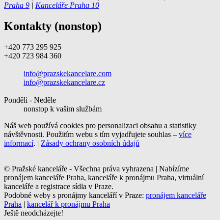
Praha 9
|
Kanceláře Praha 10
Kontakty (nonstop)
+420 773 295 925
+420 723 984 360
info@prazskekancelare.com
info@prazskekancelare.cz
Pondělí - Neděle
nonstop k vašim službám
Náš web používá cookies pro personalizaci obsahu a statistiky
návštěvnosti. Použitím webu s tím vyjadřujete souhlas –
více
informací
. |
Zásady ochrany osobních údajů
© Pražské kanceláře - Všechna práva vyhrazena | Nabízíme
pronájem kanceláře Praha, kanceláře k pronájmu Praha, virtuální
kanceláře a registrace sídla v Praze.
Podobné weby s pronájmy kanceláří v Praze:
pronájem kanceláře
Praha
|
kancelář k pronájmu Praha
Ještě neodcházejte!