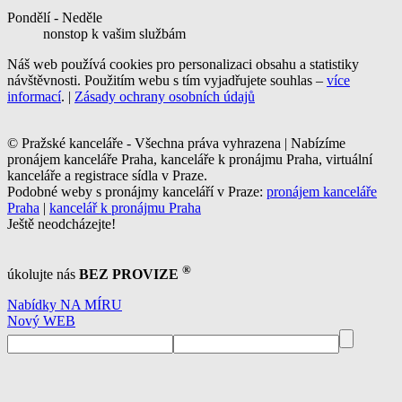
Pondělí - Neděle
nonstop k vašim službám
Náš web používá cookies pro personalizaci obsahu a statistiky
návštěvnosti. Použitím webu s tím vyjadřujete souhlas –
více
informací
. |
Zásady ochrany osobních údajů
© Pražské kanceláře - Všechna práva vyhrazena | Nabízíme
pronájem kanceláře Praha, kanceláře k pronájmu Praha, virtuální
kanceláře a registrace sídla v Praze.
Podobné weby s pronájmy kanceláří v Praze:
pronájem kanceláře
Praha
|
kancelář k pronájmu Praha
Ještě neodcházejte!
®
úkolujte nás
BEZ PROVIZE
Nabídky NA MÍRU
Nový WEB