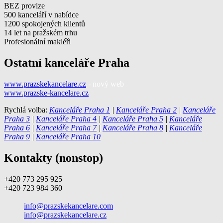
BEZ provize
500 kanceláří v nabídce
1200 spokojených klientů
14 let na pražském trhu
Profesionální makléři
Ostatní kanceláře Praha
www.prazskekancelare.cz
- nový web
www.prazske-kancelare.cz
Rychlá volba:
Kanceláře Praha 1
|
Kanceláře Praha 2
|
Kanceláře
Praha 3
|
Kanceláře Praha 4
|
Kanceláře Praha 5
|
Kanceláře
Praha 6
|
Kanceláře Praha 7
|
Kanceláře Praha 8
|
Kanceláře
Praha 9
|
Kanceláře Praha 10
Kontakty (nonstop)
+420 773 295 925
+420 723 984 360
info@prazskekancelare.com
info@prazskekancelare.cz