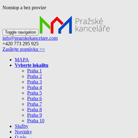
Nonstop a bez provize
Toggle navigation
info@prazskekancelare.com
+420 773 295 925
Zasílejte poptávku >>
MAPA
Vyberte lokalitu
Praha 1
Praha 2
Praha 3
Praha 4
Praha 5
Praha 6
Praha 7
Praha 8
Praha 9
Praha 10
Služby
Novinky
O nás