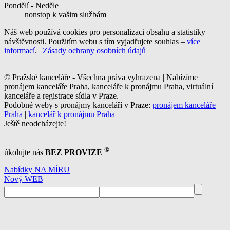
Pondělí - Neděle
nonstop k vašim službám
Náš web používá cookies pro personalizaci obsahu a statistiky
návštěvnosti. Použitím webu s tím vyjadřujete souhlas –
více
informací
. |
Zásady ochrany osobních údajů
© Pražské kanceláře - Všechna práva vyhrazena | Nabízíme
pronájem kanceláře Praha, kanceláře k pronájmu Praha, virtuální
kanceláře a registrace sídla v Praze.
Podobné weby s pronájmy kanceláří v Praze:
pronájem kanceláře
Praha
|
kancelář k pronájmu Praha
Ještě neodcházejte!
®
úkolujte nás
BEZ PROVIZE
Nabídky NA MÍRU
Nový WEB