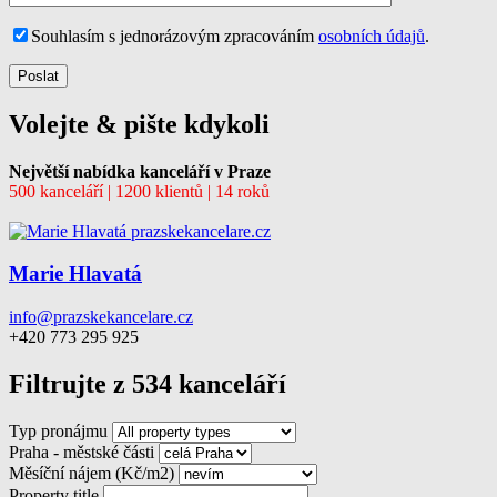
Souhlasím s jednorázovým zpracováním
osobních údajů
.
Volejte & pište kdykoli
Největší nabídka kanceláří v Praze
500 kanceláří | 1200 klientů | 14 roků
Marie Hlavatá
info@prazskekancelare.cz
+420 773 295 925
Filtrujte z 534 kanceláří
Typ pronájmu
Praha - městské části
Měsíční nájem (Kč/m2)
Property title