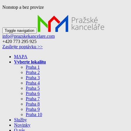
Nonstop a bez provize
Toggle navigation
info@prazskekancelare.com
+420 773 295 925
Zasílejte poptávku >>
MAPA
Vyberte lokalitu
Praha 1
Praha 2
Praha 3
Praha 4
Praha 5
Praha 6
Praha 7
Praha 8
Praha 9
Praha 10
Služby
Novinky
O nás