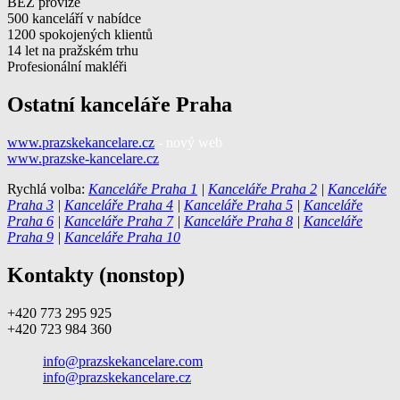
BEZ provize
500 kanceláří v nabídce
1200 spokojených klientů
14 let na pražském trhu
Profesionální makléři
Ostatní kanceláře Praha
www.prazskekancelare.cz
- nový web
www.prazske-kancelare.cz
Rychlá volba:
Kanceláře Praha 1
|
Kanceláře Praha 2
|
Kanceláře
Praha 3
|
Kanceláře Praha 4
|
Kanceláře Praha 5
|
Kanceláře
Praha 6
|
Kanceláře Praha 7
|
Kanceláře Praha 8
|
Kanceláře
Praha 9
|
Kanceláře Praha 10
Kontakty (nonstop)
+420 773 295 925
+420 723 984 360
info@prazskekancelare.com
info@prazskekancelare.cz