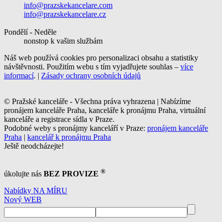
info@prazskekancelare.com
info@prazskekancelare.cz
Pondělí - Neděle
nonstop k vašim službám
Náš web používá cookies pro personalizaci obsahu a statistiky
návštěvnosti. Použitím webu s tím vyjadřujete souhlas –
více
informací
. |
Zásady ochrany osobních údajů
© Pražské kanceláře - Všechna práva vyhrazena | Nabízíme
pronájem kanceláře Praha, kanceláře k pronájmu Praha, virtuální
kanceláře a registrace sídla v Praze.
Podobné weby s pronájmy kanceláří v Praze:
pronájem kanceláře
Praha
|
kancelář k pronájmu Praha
Ještě neodcházejte!
®
úkolujte nás
BEZ PROVIZE
Nabídky NA MÍRU
Nový WEB