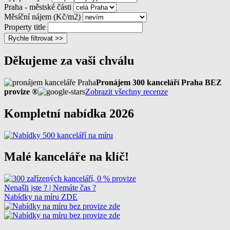
Praha - městské části
Měsíční nájem (Kč/m2)
Property title
Rychle filtrovat >>
Děkujeme za vaši chválu
Pronájem 300 kanceláří Praha BEZ
provize ®
Zobrazit všechny recenze
Kompletní nabídka 2026
Malé kanceláře na klíč!
Nenašli jste ? | Nemáte čas ?
Nabídky na míru ZDE