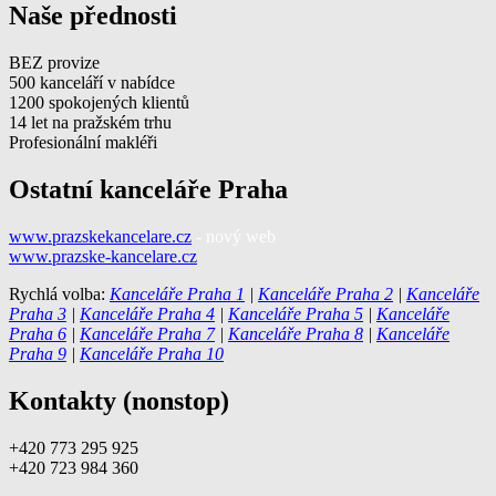
Naše přednosti
BEZ provize
500 kanceláří v nabídce
1200 spokojených klientů
14 let na pražském trhu
Profesionální makléři
Ostatní kanceláře Praha
www.prazskekancelare.cz
- nový web
www.prazske-kancelare.cz
Rychlá volba:
Kanceláře Praha 1
|
Kanceláře Praha 2
|
Kanceláře
Praha 3
|
Kanceláře Praha 4
|
Kanceláře Praha 5
|
Kanceláře
Praha 6
|
Kanceláře Praha 7
|
Kanceláře Praha 8
|
Kanceláře
Praha 9
|
Kanceláře Praha 10
Kontakty (nonstop)
+420 773 295 925
+420 723 984 360