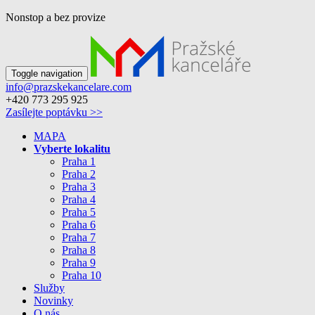
Nonstop a bez provize
Toggle navigation
info@prazskekancelare.com
+420 773 295 925
Zasílejte poptávku >>
MAPA
Vyberte lokalitu
Praha 1
Praha 2
Praha 3
Praha 4
Praha 5
Praha 6
Praha 7
Praha 8
Praha 9
Praha 10
Služby
Novinky
O nás