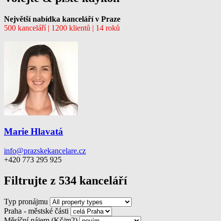
Největší nabídka kanceláří v Praze
500 kanceláří | 1200 klientů | 14 roků
Marie Hlavatá
info@prazskekancelare.cz
+420 773 295 925
Filtrujte z 534 kanceláří
Typ pronájmu
Praha - městské části
Měsíční nájem (Kč/m2)