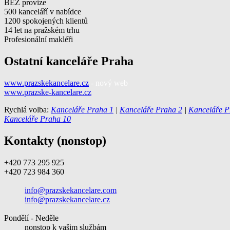
BEZ provize
500 kanceláří v nabídce
1200 spokojených klientů
14 let na pražském trhu
Profesionální makléři
Ostatní kanceláře Praha
www.prazskekancelare.cz
- nový web
www.prazske-kancelare.cz
Rychlá volba:
Kanceláře Praha 1
|
Kanceláře Praha 2
|
Kanceláře P
Kanceláře Praha 10
Kontakty (nonstop)
+420 773 295 925
+420 723 984 360
info@prazskekancelare.com
info@prazskekancelare.cz
Pondělí - Neděle
nonstop k vašim službám