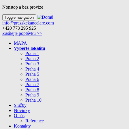
Nonstop a bez provize
Toggle navigation
info@prazskekancelare.com
+420 773 295 925
Zasílejte poptávku >>
MAPA
Vyberte lokalitu
Praha 1
Praha 2
Praha 3
Praha 4
Praha 5
Praha 6
Praha 7
Praha 8
Praha 9
Praha 10
Služby
Novinky
O nás
Reference
Kontakty