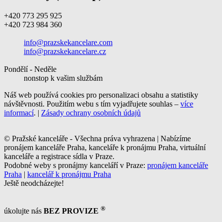
+420 773 295 925
+420 723 984 360
info@prazskekancelare.com
info@prazskekancelare.cz
Pondělí - Neděle
nonstop k vašim službám
Náš web používá cookies pro personalizaci obsahu a statistiky
návštěvnosti. Použitím webu s tím vyjadřujete souhlas –
více
informací
. |
Zásady ochrany osobních údajů
© Pražské kanceláře - Všechna práva vyhrazena | Nabízíme
pronájem kanceláře Praha, kanceláře k pronájmu Praha, virtuální
kanceláře a registrace sídla v Praze.
Podobné weby s pronájmy kanceláří v Praze:
pronájem kanceláře
Praha
|
kancelář k pronájmu Praha
Ještě neodcházejte!
®
úkolujte nás
BEZ PROVIZE