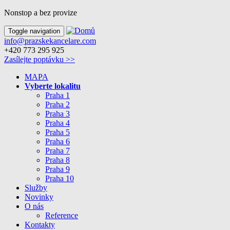
Nonstop a bez provize
Toggle navigation
info@prazskekancelare.com
+420 773 295 925
Zasílejte poptávku >>
MAPA
Vyberte lokalitu
Praha 1
Praha 2
Praha 3
Praha 4
Praha 5
Praha 6
Praha 7
Praha 8
Praha 9
Praha 10
Služby
Novinky
O nás
Reference
Kontakty