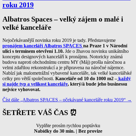
roku 2019
Albatros Spaces – velký zájem o malé i
velké kanceláře
Nejočekávanější novinka roku 2019 je tady. Představujeme
pronájem kanceláří
Albatros SPACES
na Praze 1 v Národní
ulici s termínem otevření
1.10.
Jde o žhavou novinku unikátního
konceptu designových kanceláří k pronájmu. Notoricky známá
budova naproti obchodnímu centru MY (Máj) prošla náročnou a
velmi zdařilou rekonstrukcí a je připravena na náročné nájemce.
Nabízí jak malometrážní vybavené kanceláře, tak velké kancelářské
celky pro větší společnosti.
Kanceláře od 10 do 1000 m2 –
každý
si najde typ a velikost kanceláře
, který/á bude jeho businessu
nejvíce vyhovovat.
Číst dále
„Albatros SPACES – očekávané kanceláře roku 2019“
→
ŠETŘETE VÁŠ ČAS ⏰
Vyplňte prosím rychlou poptávku
Nabídky do 30 min. | Bez provize