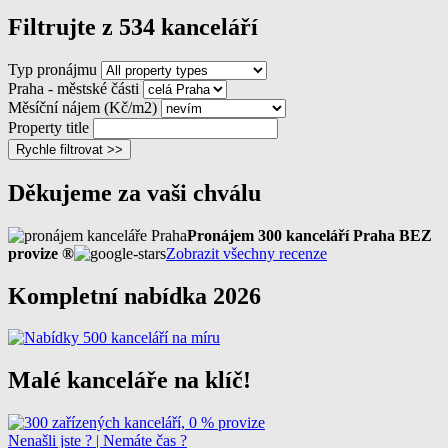
Filtrujte z 534 kanceláří
Typ pronájmu
Praha - městské části
Měsíční nájem (Kč/m2)
Property title
Rychle filtrovat >>
Děkujeme za vaši chválu
Pronájem 300 kanceláří Praha BEZ
provize ®
Zobrazit všechny recenze
Kompletní nabídka 2026
Malé kanceláře na klíč!
Nenašli jste ? | Nemáte čas ?