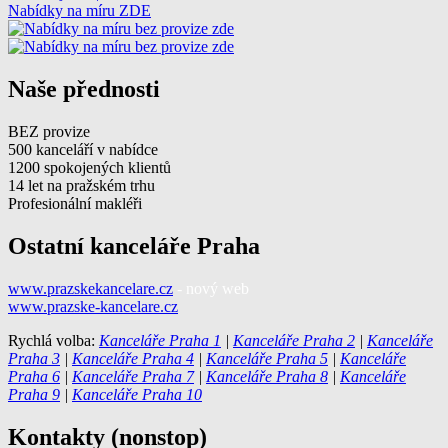
Nabídky na míru ZDE
Naše přednosti
BEZ provize
500 kanceláří v nabídce
1200 spokojených klientů
14 let na pražském trhu
Profesionální makléři
Ostatní kanceláře Praha
www.prazskekancelare.cz
- nový web
www.prazske-kancelare.cz
Rychlá volba:
Kanceláře Praha 1
|
Kanceláře Praha 2
|
Kanceláře
Praha 3
|
Kanceláře Praha 4
|
Kanceláře Praha 5
|
Kanceláře
Praha 6
|
Kanceláře Praha 7
|
Kanceláře Praha 8
|
Kanceláře
Praha 9
|
Kanceláře Praha 10
Kontakty (nonstop)