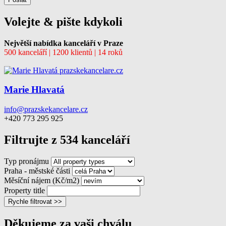
Volejte & pište kdykoli
Největší nabídka kanceláří v Praze
500 kanceláří | 1200 klientů | 14 roků
Marie Hlavatá
info@prazskekancelare.cz
+420 773 295 925
Filtrujte z 534 kanceláří
Typ pronájmu
Praha - městské části
Měsíční nájem (Kč/m2)
Property title
Rychle filtrovat >>
Děkujeme za vaši chválu