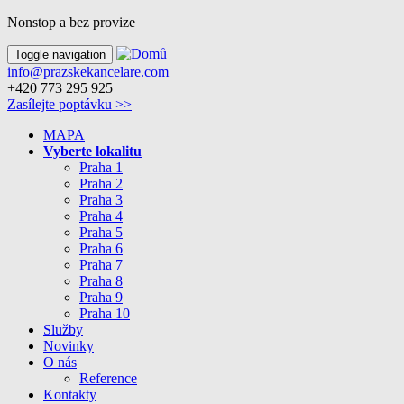
Nonstop a bez provize
Toggle navigation
info@prazskekancelare.com
+420 773 295 925
Zasílejte poptávku >>
MAPA
Vyberte lokalitu
Praha 1
Praha 2
Praha 3
Praha 4
Praha 5
Praha 6
Praha 7
Praha 8
Praha 9
Praha 10
Služby
Novinky
O nás
Reference
Kontakty