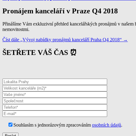
Pronájem kanceláří v Praze Q4 2018
Přinášíme Vám exkluzivní přehled kancelářských pronájmů v našem h
nemovitostmi.
Číst dále
„Vývoj nabídky pronájmů kanceláří Praha Q4 2018“
→
ŠETŘETE VÁŠ ČAS ⏰
Souhlasím s jednorázovým zpracováním
osobních údajů
.