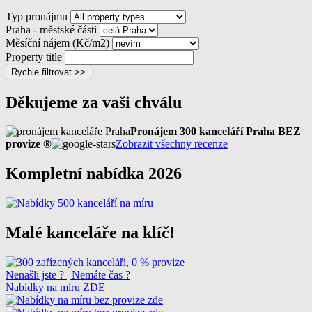
Typ pronájmu
Praha - městské části
Měsíční nájem (Kč/m2)
Property title
Rychle filtrovat >>
Děkujeme za vaši chválu
Pronájem 300 kanceláří Praha BEZ
provize ®
Zobrazit všechny recenze
Kompletní nabídka 2026
Malé kanceláře na klíč!
Nenašli jste ? | Nemáte čas ?
Nabídky na míru ZDE