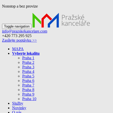
Nonstop a bez provize
Toggle navigation
info@prazskekancelare.com
+420 773 295 925
Zasílejte poptávku >>
MAPA
Vyberte lokalitu
Praha 1
Praha 2
Praha 3
Praha 4
Praha 5
Praha 6
Praha 7
Praha 8
Praha 9
Praha 10
Služby
Novinky
O nás