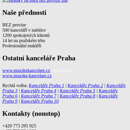
Naše přednosti
BEZ provize
500 kanceláří v nabídce
1200 spokojených klientů
14 let na pražském trhu
Profesionální makléři
Ostatní kanceláře Praha
www.prazskekancelare.cz
- nový web
www.prazske-kancelare.cz
Rychlá volba:
Kanceláře Praha 1
|
Kanceláře Praha 2
|
Kanceláře
Praha 3
|
Kanceláře Praha 4
|
Kanceláře Praha 5
|
Kanceláře
Praha 6
|
Kanceláře Praha 7
|
Kanceláře Praha 8
|
Kanceláře
Praha 9
|
Kanceláře Praha 10
Kontakty (nonstop)
+420 773 295 925