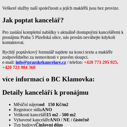
Veškeré služby naší společnosti a jejích makléřů jsou bez provize.
Jak poptat kancelář?
Pro zaslání kompletní nabídky s aktuálně dostupnými kancelářemi k
pronájmu Praha 5 Plzeňská ulice, nás prosím neváhejte kdykoli
kontaktovat.
Rychlý poptávkový formulář najdete na konci textu a makléře
zodpovědného za nemovitosti v pravém sloupci.
e-mail:
info@prazskekancelare.cz
/ telefon:
+420 773 295 925,
+420 723 984 360
více informací o BC Klamovka:
Detaily kanceláří k pronájmu
Měsíční nájem
od 150 Kč/m2
Registrace sídla
ANO
Velikosti kanceláří
15 m2 - 500 m2
Vybavené kanceláře
ANO / NE / částečně
Typ budovy
Činžovní dům