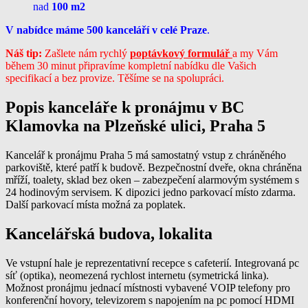
nad
100 m2
V nabídce máme 500 kanceláří v celé Praze
.
Náš tip:
Zašlete nám rychlý
poptávkový formulář
a my Vám
během 30 minut připravíme kompletní nabídku dle Vašich
specifikací a bez provize. Těšíme se na spolupráci.
Popis kanceláře k pronájmu v BC
Klamovka na Plzeňské ulici, Praha 5
Kancelář k pronájmu Praha 5 má samostatný vstup z chráněného
parkoviště, které patří k budově. Bezpečnostní dveře, okna chráněna
mříží, toalety, sklad bez oken – zabezpečení alarmovým systémem s
24 hodinovým servisem. K dipozici jedno parkovací místo zdarma.
Další parkovací místa možná za poplatek.
Kancelářská budova, lokalita
Ve vstupní hale je reprezentativní recepce s cafeterií. Integrovaná pc
síť (optika), neomezená rychlost internetu (symetrická linka).
Možnost pronájmu jednací místnosti vybavené VOIP telefony pro
konferenční hovory, televizorem s napojením na pc pomocí HDMI