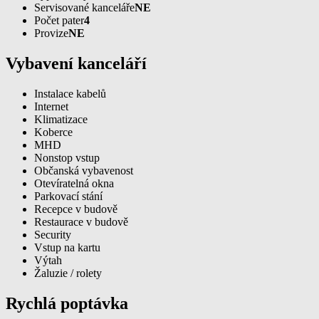
Servisované kanceláře
NE
Počet pater
4
Provize
NE
Vybavení kanceláří
Instalace kabelů
Internet
Klimatizace
Koberce
MHD
Nonstop vstup
Občanská vybavenost
Otevíratelná okna
Parkovací stání
Recepce v budově
Restaurace v budově
Security
Vstup na kartu
Výtah
Žaluzie / rolety
Rychlá poptávka