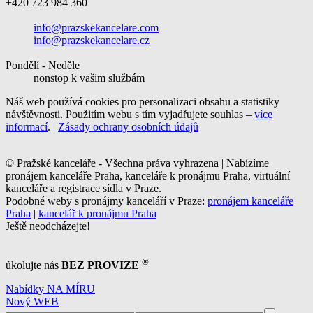
+420 723 984 360
info@prazskekancelare.com
info@prazskekancelare.cz
Pondělí - Neděle
nonstop k vašim službám
Náš web používá cookies pro personalizaci obsahu a statistiky
návštěvnosti. Použitím webu s tím vyjadřujete souhlas –
více
informací
. |
Zásady ochrany osobních údajů
© Pražské kanceláře - Všechna práva vyhrazena | Nabízíme
pronájem kanceláře Praha, kanceláře k pronájmu Praha, virtuální
kanceláře a registrace sídla v Praze.
Podobné weby s pronájmy kanceláří v Praze:
pronájem kanceláře
Praha
|
kancelář k pronájmu Praha
Ještě neodcházejte!
®
úkolujte nás
BEZ PROVIZE
Nabídky NA MÍRU
Nový WEB