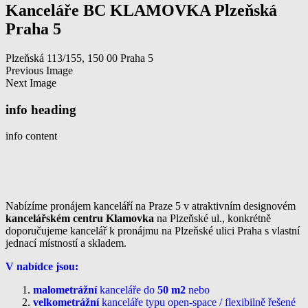
Kanceláře BC KLAMOVKA Plzeňská
Praha 5
Plzeňská 113/155, 150 00 Praha 5
Previous Image
Next Image
info heading
info content
Nabízíme pronájem kanceláří na Praze 5 v atraktivním designovém
kancelářském centru Klamovka
na Plzeňské ul., konkrétně
doporučujeme kancelář k pronájmu na Plzeňské ulici Praha s vlastní
jednací místností a skladem.
V nabídce jsou:
malometrážní
kanceláře do
50 m2
nebo
velkometrážní
kanceláře typu open-space / flexibilně řešené