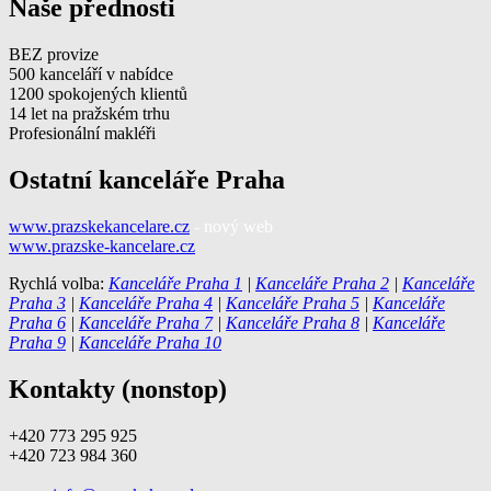
Naše přednosti
BEZ provize
500 kanceláří v nabídce
1200 spokojených klientů
14 let na pražském trhu
Profesionální makléři
Ostatní kanceláře Praha
www.prazskekancelare.cz
- nový web
www.prazske-kancelare.cz
Rychlá volba:
Kanceláře Praha 1
|
Kanceláře Praha 2
|
Kanceláře
Praha 3
|
Kanceláře Praha 4
|
Kanceláře Praha 5
|
Kanceláře
Praha 6
|
Kanceláře Praha 7
|
Kanceláře Praha 8
|
Kanceláře
Praha 9
|
Kanceláře Praha 10
Kontakty (nonstop)
+420 773 295 925
+420 723 984 360