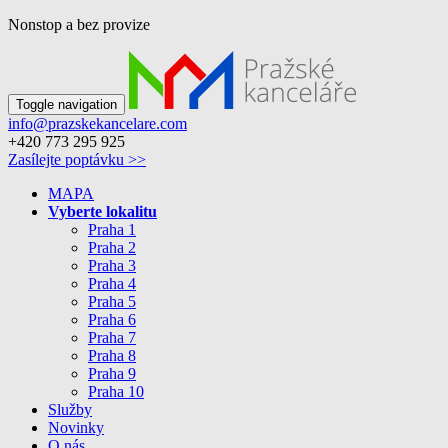
Nonstop a bez provize
Toggle navigation
info@prazskekancelare.com
+420 773 295 925
Zasílejte poptávku >>
MAPA
Vyberte lokalitu
Praha 1
Praha 2
Praha 3
Praha 4
Praha 5
Praha 6
Praha 7
Praha 8
Praha 9
Praha 10
Služby
Novinky
O nás