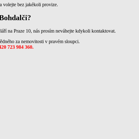
 volejte bez jakékoli provize.
 Bohdalči?
áří na Praze 10, nás prosím neváhejte kdykoli kontaktovat.
ědného za nemovitosti v pravém sloupci.
420 723 984 360.