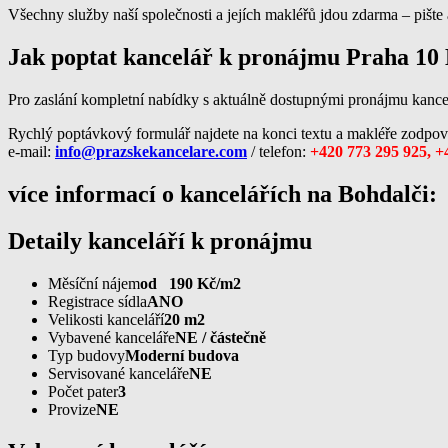
Všechny služby naší společnosti a jejích makléřů jdou zdarma – pište a
Jak poptat kancelář k pronájmu Praha 10
Pro zaslání kompletní nabídky s aktuálně dostupnými pronájmu kancel
Rychlý poptávkový formulář najdete na konci textu a makléře zodpov
e-mail:
info@prazskekancelare.com
/ telefon:
+420 773 295 925, +
více informací o kancelářích na Bohdalči:
Detaily kanceláří k pronájmu
Měsíční nájem
od 190 Kč/m2
Registrace sídla
ANO
Velikosti kanceláří
20 m2
Vybavené kanceláře
NE / částečně
Typ budovy
Moderní budova
Servisované kanceláře
NE
Počet pater
3
Provize
NE