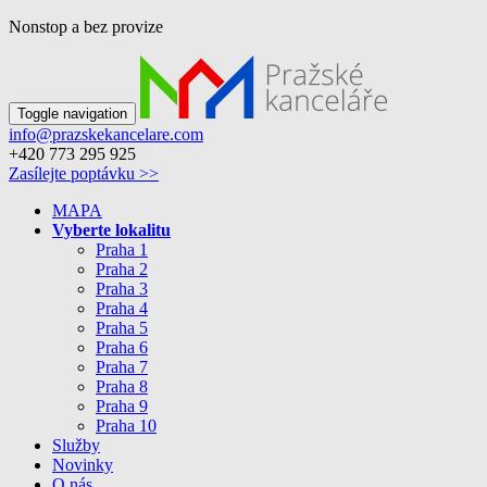
Nonstop a bez provize
Toggle navigation
info@prazskekancelare.com
+420 773 295 925
Zasílejte poptávku >>
MAPA
Vyberte lokalitu
Praha 1
Praha 2
Praha 3
Praha 4
Praha 5
Praha 6
Praha 7
Praha 8
Praha 9
Praha 10
Služby
Novinky
O nás