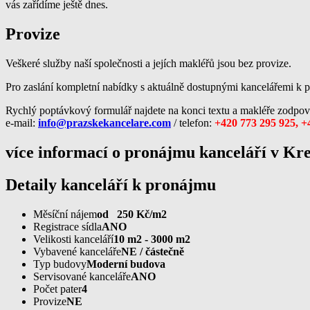
vás zařídíme ještě dnes.
Provize
Veškeré služby naší společnosti a jejích makléřů jsou bez provize.
Pro zaslání kompletní nabídky s aktuálně dostupnými kancelářemi k p
Rychlý poptávkový formulář najdete na konci textu a makléře zodpov
e-mail:
info@prazskekancelare.com
/ telefon:
+420 773 295 925, +
více informací o pronájmu kanceláří v Kr
Detaily kanceláří k pronájmu
Měsíční nájem
od 250 Kč/m2
Registrace sídla
ANO
Velikosti kanceláří
10 m2 - 3000 m2
Vybavené kanceláře
NE / částečně
Typ budovy
Moderní budova
Servisované kanceláře
ANO
Počet pater
4
Provize
NE