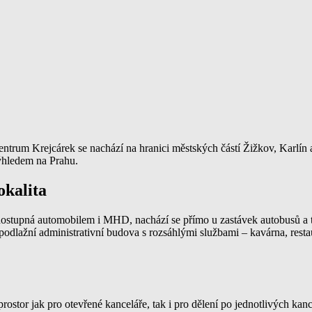
entrum Krejcárek se nachází na hranici městských částí Žižkov, Karlí
ýhledem na Prahu.
okalita
 dostupná automobilem i MHD, nachází se přímo u zastávek autobusů a 
dlažní administrativní budova s rozsáhlými službami – kavárna, restaur
rostor jak pro otevřené kanceláře, tak i pro dělení po jednotlivých kan