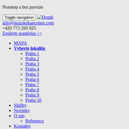
Nonstop a bez provize
Toggle navigation
info@prazskekancelare.com
+420 773 295 925
Zasílejte poptávku >>
MAPA
Vyberte lokalitu
Praha 1
Praha 2
Praha 3
Praha 4
Praha 5
Praha 6
Praha 7
Praha 8
Praha 9
Praha 10
Služby
Novinky
O nás
Reference
Kontakty