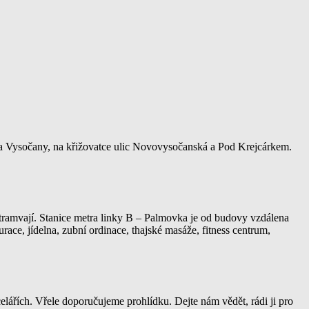
n a Vysočany, na křižovatce ulic Novovysočanská a Pod Krejcárkem.
tramvají. Stanice metra linky B – Palmovka je od budovy vzdálena
ace, jídelna, zubní ordinace, thajské masáže, fitness centrum,
celářích. Vřele doporučujeme prohlídku. Dejte nám vědět, rádi ji pro