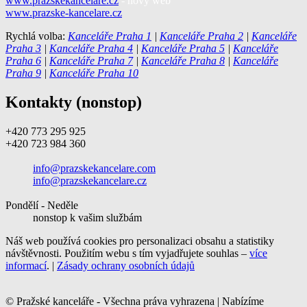
www.prazskekancelare.cz
- nový web
www.prazske-kancelare.cz
Rychlá volba:
Kanceláře Praha 1
|
Kanceláře Praha 2
|
Kanceláře
Praha 3
|
Kanceláře Praha 4
|
Kanceláře Praha 5
|
Kanceláře
Praha 6
|
Kanceláře Praha 7
|
Kanceláře Praha 8
|
Kanceláře
Praha 9
|
Kanceláře Praha 10
Kontakty (nonstop)
+420 773 295 925
+420 723 984 360
info@prazskekancelare.com
info@prazskekancelare.cz
Pondělí - Neděle
nonstop k vašim službám
Náš web používá cookies pro personalizaci obsahu a statistiky
návštěvnosti. Použitím webu s tím vyjadřujete souhlas –
více
informací
. |
Zásady ochrany osobních údajů
© Pražské kanceláře - Všechna práva vyhrazena | Nabízíme