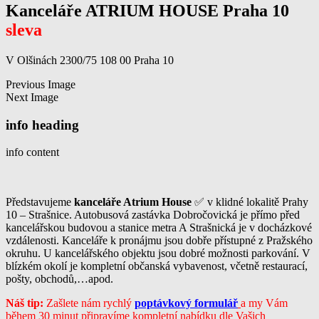
Kanceláře ATRIUM HOUSE Praha 10
sleva
V Olšinách 2300/75 108 00 Praha 10
Previous Image
Next Image
info heading
info content
Představujeme
kanceláře Atrium House
✅ v klidné lokalitě Prahy
10 – Strašnice. Autobusová zastávka Dobročovická je přímo před
kancelářskou budovou a stanice metra A Strašnická je v docházkové
vzdálenosti. Kanceláře k pronájmu jsou dobře přístupné z Pražského
okruhu. U kancelářského objektu jsou dobré možnosti parkování. V
blízkém okolí je kompletní občanská vybavenost, včetně restaurací,
pošty, obchodů,…apod.
Náš tip:
Zašlete nám rychlý
poptávkový formulář
a my Vám
během 30 minut připravíme kompletní nabídku dle Vašich