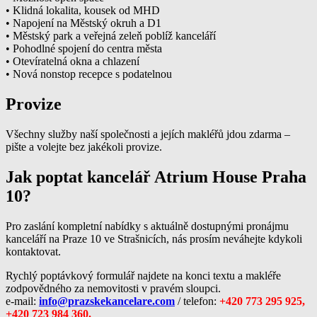
• Klidná lokalita, kousek od MHD
• Napojení na Městský okruh a D1
• Městský park a veřejná zeleň poblíž kanceláří
• Pohodlné spojení do centra města
• Otevíratelná okna a chlazení
• Nová nonstop recepce s podatelnou
Provize
Všechny služby naší společnosti a jejích makléřů jdou zdarma –
pište a volejte bez jakékoli provize.
Jak poptat kancelář Atrium House Praha
10?
Pro zaslání kompletní nabídky s aktuálně dostupnými pronájmu
kanceláří na Praze 10 ve Strašnicích, nás prosím neváhejte kdykoli
kontaktovat.
Rychlý poptávkový formulář najdete na konci textu a makléře
zodpovědného za nemovitosti v pravém sloupci.
e-mail:
info@prazskekancelare.com
/ telefon:
+420 773 295 925,
+420 723 984 360.