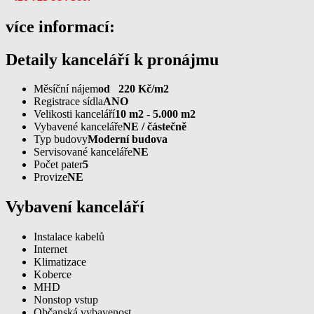
více informací:
Detaily kanceláří k pronájmu
Měsíční nájem
od 220 Kč/m2
Registrace sídla
ANO
Velikosti kanceláří
10 m2 - 5.000 m2
Vybavené kanceláře
NE / částečně
Typ budovy
Moderní budova
Servisované kanceláře
NE
Počet pater
5
Provize
NE
Vybavení kanceláří
Instalace kabelů
Internet
Klimatizace
Koberce
MHD
Nonstop vstup
Občanská vybavenost