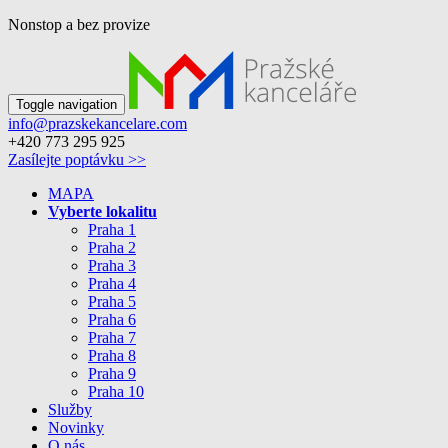
Nonstop a bez provize
Toggle navigation
info@prazskekancelare.com
+420 773 295 925
Zasílejte poptávku >>
MAPA
Vyberte lokalitu
Praha 1
Praha 2
Praha 3
Praha 4
Praha 5
Praha 6
Praha 7
Praha 8
Praha 9
Praha 10
Služby
Novinky
O nás