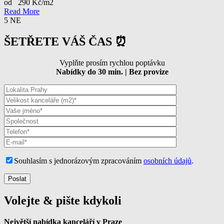
od 290 Kč/m2
Read More
5
NE
ŠETŘETE VÁŠ ČAS ⏰
Vyplňte prosím rychlou poptávku
Nabídky do 30 min. | Bez provize
Souhlasím s jednorázovým zpracováním
osobních údajů
.
Volejte & pište kdykoli
Největší nabídka kanceláří v Praze