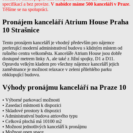
specifikací a bez provize.
V nabídce máme 500 kanceláří v Praze
.
Těšíme se na spolupráci.
Pronájem kanceláří Atrium House Praha
10 Strašnice
Tento pronájem kanceláří je vhodný především pro nájemce
preferující moderní administrativní budovu s klidným místem od
rušného centra velkoměsta. Kanceláře Atrium House jsou dobře
dostupné metrem linky A, ale také z Jižní spojky, D1 a D11.
Opravdu velkým kladem pro všechny nájemce kanceláří jejich
zaměstnance je možnost relaxace v zeleni přilehlého parku
obklopující budovu.
Výhody pronájmu kanceláří na Praze 10
• Výborné parkovací možnosti
• Zasedací místnosti k dispozici
• Skladové prostory k dispozici
• Administrativní budova atriového typu
• Celková plochá má 10100 m2
• Možnost jednotlivých kanceláří k pronájmu
• Možnost open space