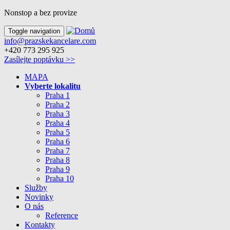
Nonstop a bez provize
Toggle navigation
info@prazskekancelare.com
+420 773 295 925
Zasílejte poptávku >>
MAPA
Vyberte lokalitu
Praha 1
Praha 2
Praha 3
Praha 4
Praha 5
Praha 6
Praha 7
Praha 8
Praha 9
Praha 10
Služby
Novinky
O nás
Reference
Kontakty