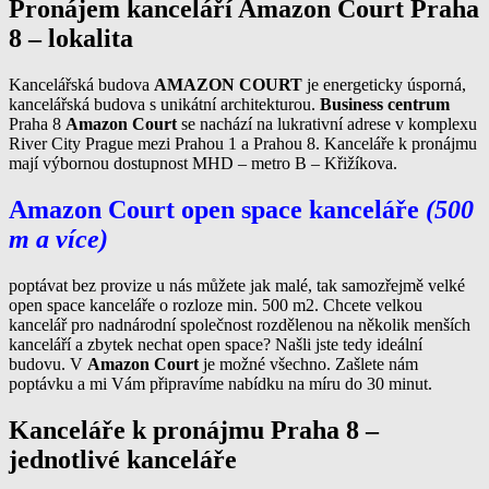
Pronájem kanceláří Amazon Court Praha
8 – lokalita
Kancelářská budova
AMAZON COURT
je energeticky úsporná,
kancelářská budova s unikátní architekturou.
Business centrum
Praha 8
Amazon Court
se nachází na lukrativní adrese v komplexu
River City Prague mezi Prahou 1 a Prahou 8. Kanceláře k pronájmu
mají výbornou dostupnost MHD – metro B – Křižíkova.
Amazon Court open space kanceláře
(500
m a více)
poptávat bez provize u nás můžete jak malé, tak samozřejmě velké
open space kanceláře o rozloze min. 500 m2. Chcete velkou
kancelář pro nadnárodní společnost rozdělenou na několik menších
kanceláří a zbytek nechat open space? Našli jste tedy ideální
budovu. V
Amazon Court
je možné všechno. Zašlete nám
poptávku a mi Vám připravíme nabídku na míru do 30 minut.
Kanceláře k pronájmu Praha 8 –
jednotlivé kanceláře