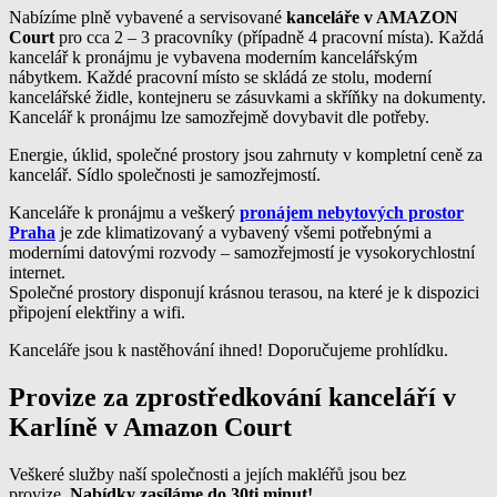
Nabízíme plně vybavené a servisované
kanceláře v AMAZON
Court
pro cca 2 – 3 pracovníky (případně 4 pracovní místa). Každá
kancelář k pronájmu je vybavena moderním kancelářským
nábytkem. Každé pracovní místo se skládá ze stolu, moderní
kancelářské židle, kontejneru se zásuvkami a skříňky na dokumenty.
Kancelář k pronájmu lze samozřejmě dovybavit dle potřeby.
Energie, úklid, společné prostory jsou zahrnuty v kompletní ceně za
kancelář. Sídlo společnosti je samozřejmostí.
Kanceláře k pronájmu a veškerý
pronájem nebytových prostor
Praha
je zde klimatizovaný a vybavený všemi potřebnými a
moderními datovými rozvody – samozřejmostí je vysokorychlostní
internet.
Společné prostory disponují krásnou terasou, na které je k dispozici
připojení elektřiny a wifi.
Kanceláře jsou k nastěhování ihned! Doporučujeme prohlídku.
Provize za zprostředkování kanceláří v
Karlíně v Amazon Court
Veškeré služby naší společnosti a jejích makléřů jsou bez
provize.
Nabídky zasíláme do 30ti minut!