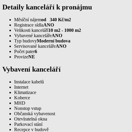
Detaily kanceláří k pronájmu
Měsíční nájem
od 340 Kč/m2
Registrace sídla
ANO
Velikosti kanceláří
10 m2 - 1000 m2
Vybavené kanceláře
ANO
Typ budovy
Moderní budova
Servisované kanceláře
ANO
Počet pater
6
Provize
NE
Vybavení kanceláří
Instalace kabelů
Internet
Klimatizace
Koberce
MHD
Nonstop vstup
Občanská vybavenost
Otevíratelná okna
Parkovací stání
Recepce v budově