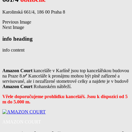
Karolinská 661/4, 186 00 Praha 8
Previous Image
Next Image
info heading
info content
Amazon Court
kanceláře v Karlíně jsou top kancelářskou budovou
na Praze 8.
✅
Kanceláře k pronájmu mohou být plně zařízené a
servisované, ale i nezařízené stometrové celky a najdete je v budově
Amazon Court
Rohanském nábřeží.
Vřele doporučujeme prohlídku kanceláří. Jsou k dispozici od 5
m do 5.000 m.
AMAZON COURT